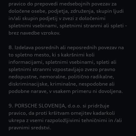
pravico do prepovedi medsebojnih povezav za
določene osebe, podjetja, združenja, skupin ljudi
in/ali skupin podjetij v zvezi z določenimi
spletnimi vsebinami, spletnimi stranmi ali spleti -
brez navedbe vzrokov.
8. Izdelava posrednih ali neposrednih povezav na
to spletno mesto, ki s kakršnimi koli
informacijami, spletnimi vsebinami, spleti ali
spletnimi stranmi vzpostavljajo zvezo pravno
nedopustne, nemoralne, politično radikalne,
diskriminacijske, kriminalne, nespodobne ali
podobne narave, v vsakem primeru ni dovoljena.
9. PORSCHE SLOVENIJA, d.o.o. si pridržuje
pravico, da proti kršitvam omejitev kadarkoli
ukrepa z vsemi razpoložljivimi tehničnimi in /ali
pravnimi sredstvi.