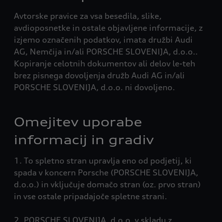
Avtorske pravice za vsa besedila, slike,
avdioposnetke in ostale objavljene informacije, z
izjemo označenih podatkov, imata družbi Audi
AG, Nemčija in/ali PORSCHE SLOVENIJA, d.o.o..
Kopiranje celotnih dokumentov ali delov le-teh
brez pisnega dovoljenja družb Audi AG in/ali
PORSCHE SLOVENIJA, d.o.o. ni dovoljeno.
Omejitev uporabe
informacij in gradiv
1. To spletno stran upravlja eno od podjetij, ki
spada v koncern Porsche (PORSCHE SLOVENIJA,
d.o.o.) in vključuje domačo stran (oz. prvo stran)
in vse ostale pripadajoče spletne strani.
2. PORSCHE SLOVENIJA, d.o.o. v skladu z