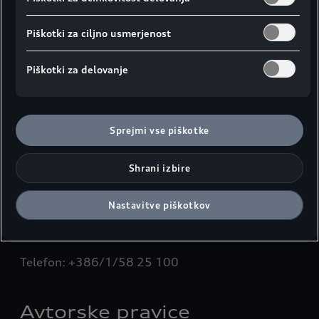
teh, ti lahko vplivajo na raven varnosti, ki jo nudi
vozilo. Ker je ponudba dopolnilne opreme na
Piškotki za ciljno usmerjenost
tržišču izjemno obširna, Audi ne more preverjati
ustreznosti celotne ponudbe.
Piškotki za delovanje
Upoštevajte, da uporaba delov, ki niso odobreni s
strani družbe Audi, lahko vpliva tudi na veljavnost
garancije vašega vozila.
Sprejmi vse piškotke
PORSCHE SLOVENIJA, d.o.o.
Shrani izbire
Generalni uvoznik in zastopnik za vozila Audi
Bravničarjeva ulica 5
Nastavitve piškotkov
1000 LJUBLJANA
Telefon: +386/1/58 25 100
Avtorske pravice