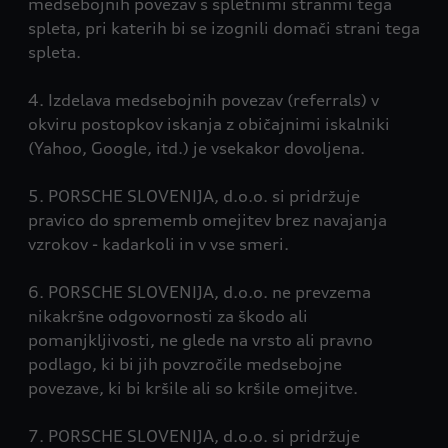
medsebojnih povezav s spletnimi stranmi tega
spleta, pri katerih bi se izognili domači strani tega
spleta.
4. Izdelava medsebojnih povezav (referrals) v
okviru postopkov iskanja z običajnimi iskalniki
(Yahoo, Google, itd.) je vsekakor dovoljena.
5. PORSCHE SLOVENIJA, d.o.o. si pridržuje
pravico do sprememb omejitev brez navajanja
vzrokov - kadarkoli in v vse smeri.
6. PORSCHE SLOVENIJA, d.o.o. ne prevzema
nikakršne odgovornosti za škodo ali
pomanjkljivosti, ne glede na vrsto ali pravno
podlago, ki bi jih povzročile medsebojne
povezave, ki bi kršile ali so kršile omejitve.
7. PORSCHE SLOVENIJA, d.o.o. si pridržuje