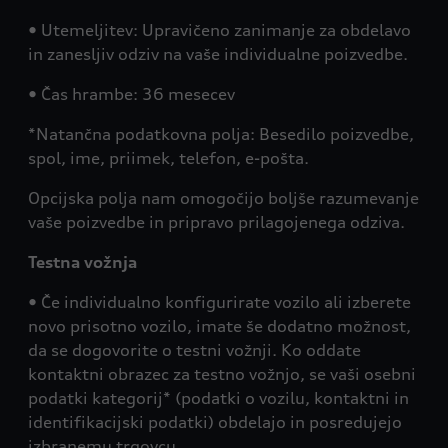
• Utemeljitev: Upravičeno zanimanje za obdelavo
in zanesljiv odziv na vaše individualne poizvedbe.
• Čas hrambe: 36 mesecev
*Natančna podatkovna polja: Besedilo poizvedbe,
spol, ime, priimek, telefon, e-pošta.
Opcijska polja nam omogočijo boljše razumevanje
vaše poizvedbe in pripravo prilagojenega odziva.
Testna vožnja
• Če individualno konfigurirate vozilo ali izberete
novo prisotno vozilo, imate še dodatno možnost,
da se dogovorite o testni vožnji. Ko oddate
kontaktni obrazec za testno vožnjo, se vaši osebni
podatki kategorij* (podatki o vozilu, kontaktni in
identifikacijski podatki) obdelajo in posredujejo
izbranemu trgovcu.