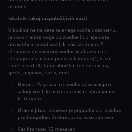
priimek
Iskalnik takoj razpoložljivih vozil
V kolikor ne najdete želenega vozila v seznamu,
lahko shranite svoje poizvedbe in prejemate
obvestila o zalogi vozil, ki vas zanimajo. Pri
shranjevanju vaše poizvedbe se obdelajo in
shranijo vaši osebni podatki kategorij*, ki so
zajeti v carLOG (uporabniško ime / e-naslov,
geslo, nagovor, naziv, ime).
›
Namen: Priprava in izvedba obveščanja o
zalogi vozil, ki ustrezajo vašim shranjenim
kriterijem
›
Utemeljitev: izvrševanje pogodbe oz. izvedba
predpogodbenih ukrepov na vašo zahtevo.
›
Čas hrambe: 12 mesecev