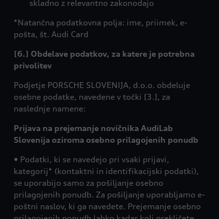
skladno z relevantno zakonodajo
*Natančna podatkovna polja: ime, priimek, e-
pošta, št. Audi Card
[6.] Obdelave podatkov, za katere je potrebna
privolitev
Podjetje PORSCHE SLOVENIJA, d.o.o. obdeluje
osebne podatke, navedene v točki [3.], za
naslednje namene:
Prijava na prejemanje novičnika AudiLab
Slovenija oziroma osebno prilagojenih ponudb
• Podatki, ki se navedejo pri vsaki prijavi,
kategorij* (kontaktni in identifikacijski podatki),
se uporabijo samo za pošiljanje osebno
prilagojenih ponudb. Za pošiljanje uporabljamo e-
poštni naslov, ki ga navedete. Prejemanje osebno
prilagojenih ponudb lahko kadar koli prekličete