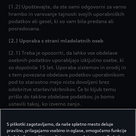
[1.2] Upoštevajte, da ste sami odgovorni za varno
hrambo in varovanje tajnosti svojih uporabniških
podatkov ali gesel, ki so vam bila predana ali
posredovana.
[2.] Uporaba s strani mladoletnih oseb
[2.1] Treba je opozoriti, da lahko vse obdelave
osebnih podatkov uporabljajo izključno osebe, ki
so dopolnile 15 let. Uporaba sistemov in orodij in
s tem povezana obdelava podatkov uporabnikom
pod to starostno mejo nista dovoljeni brez
odobritve staršev/skrbnikov. Če bi kljub temu
prišlo do takšne obdelave podatkov, jo bomo
ustavili takoj, ko izvemo zanjo.
[3.] Zbiranje in obdelava osebnih podatkov
S piškotki zagotavljamo, da naše spletno mesto deluje
[3.1] Podatki, ki jih posredujete vi
pravilno, prilagajamo vsebino in oglase, omogočamo funkcije