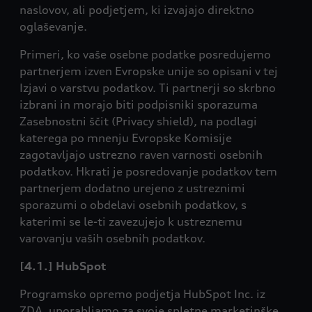
naslovov, ali podjetjem, ki izvajajo direktno
oglaševanje.
Primeri, ko vaše osebne podatke posredujemo
partnerjem izven Evropske unije so opisani v tej
Izjavi o varstvu podatkov. Ti partnerji so skrbno
izbrani in morajo biti podpisniki sporazuma
Zasebnostni ščit (Privacy shield), na podlagi
katerega po mnenju Evropske Komisije
zagotavljajo ustrezno raven varnosti osebnih
podatkov. Hkrati je posredovanje podatkov tem
partnerjem dodatno urejeno z ustreznimi
sporazumi o obdelavi osebnih podatkov, s
katerimi se le-ti zavezujejo k ustreznemu
varovanju vaših osebnih podatkov.
[4.1.] HubSpot
Programsko opremo podjetja HubSpot Inc. iz
ZDA, uporabljamo za svoje spletne marketinške