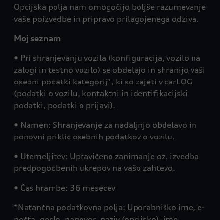
Opcijska polja nam omogočijo boljše razumevanje
vaše poizvedbe in pripravo prilagojenega odziva.
Moj seznam
• Pri shranjevanju vozila (konfiguracija, vozilo na
zalogi in testno vozilo) se obdelajo in shranijo vaši
osebni podatki kategorij*, ki so zajeti v carLOG
(podatki o vozilu, kontaktni in identifikacijski
podatki, podatki o prijavi).
• Namen: Shranjevanje za nadaljnjo obdelavo in
ponovni priklic osebnih podatkov o vozilu.
• Utemeljitev: Upravičeno zanimanje oz. izvedba
predpogodbenih ukrepov na vašo zahtevo.
• Čas hrambe: 36 mesecev
*Natančna podatkovna polja: Uporabniško ime, e-
pošta, geslo, nagovor, naziv (opcijsko), ime,