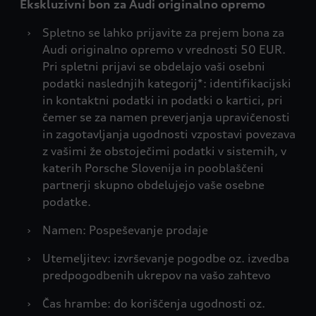
Ekskluzivni bon za Audi originalno opremo
›
Spletno se lahko prijavite za prejem bona za
Audi originalno opremo v vrednosti 50 EUR.
Pri spletni prijavi se obdelajo vaši osebni
podatki naslednjih kategorij*: identifikacijski
in kontaktni podatki in podatki o kartici, pri
čemer se za namen preverjanja upravičenosti
in zagotavljanja ugodnosti vzpostavi povezava
z vašimi že obstoječimi podatki v sistemih, v
katerih Porsche Slovenija in pooblaščeni
partnerji skupno obdelujejo vaše osebne
podatke.
›
Namen: Pospeševanje prodaje
›
Utemeljitev: izvrševanje pogodbe oz. izvedba
predpogodbenih ukrepov na vašo zahtevo
›
Čas hrambe: do koriščenja ugodnosti oz.