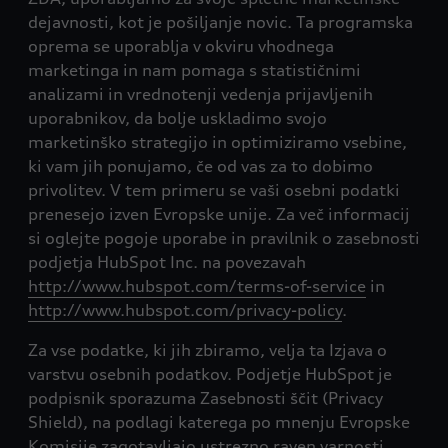
dejavnosti, kot je pošiljanje novic. Ta programska
oprema se uporablja v okviru vhodnega
marketinga in nam pomaga s statističnimi
analizami in vrednotenji vedenja prijavljenih
uporabnikov, da bolje uskladimo svojo
marketinško strategijo in optimiziramo vsebine,
ki vam jih ponujamo, če od vas za to dobimo
privolitev. V tem primeru se vaši osebni podatki
prenesejo izven Evropske unije. Za več informacij
si oglejte pogoje uporabe in pravilnik o zasebnosti
podjetja HubSpot Inc. na povezavah
http://www.hubspot.com/terms-of-service
in
http://www.hubspot.com/privacy-policy
.
Za vse podatke, ki jih zbiramo, velja ta Izjava o
varstvu osebnih podatkov. Podjetje HubSpot je
podpisnik sporazuma Zasebnosti ščit (Privacy
Shield), na podlagi katerega po mnenju Evropske
Komisije zagotavljajo ustrezno raven varnosti