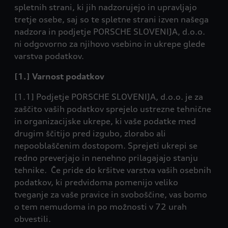
spletnih strani, ki jih nadzorujejo in upravljajo
tretje osebe, saj so te spletne strani izven našega
nadzora in podjetje PORSCHE SLOVENIJA, d.o.o.
ni odgovorno za njihovo vsebino in ukrepe glede
varstva podatkov.
[1.] Varnost podatkov
[1.1] Podjetje PORSCHE SLOVENIJA, d.o.o. je za
zaščito vaših podatkov sprejelo ustrezne tehnične
in organizacijske ukrepe, ki vaše podatke med
drugim ščitijo pred izgubo, zlorabo ali
nepooblaščenim dostopom. Sprejeti ukrepi se
redno preverjajo in nenehno prilagajajo stanju
tehnike. Če pride do kršitve varstva vaših osebnih
podatkov, ki predvidoma pomenijo veliko
tveganje za vaše pravice in svoboščine, vas bomo
o tem nemudoma in po možnosti v 72 urah
obvestili.