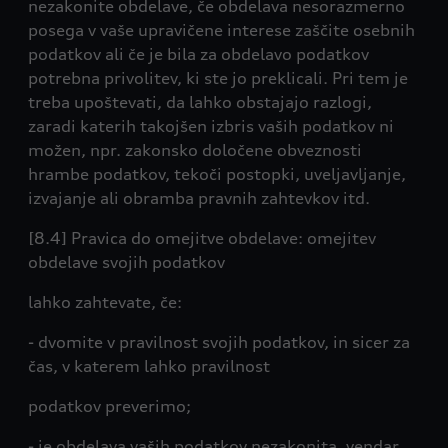
nezakonite obdelave, če obdelava nesorazmerno
posega v vaše upravičene interese zaščite osebnih
podatkov ali če je bila za obdelavo podatkov
potrebna privolitev, ki ste jo preklicali. Pri tem je
treba upoštevati, da lahko obstajajo razlogi,
zaradi katerih takojšen izbris vaših podatkov ni
možen, npr. zakonsko določene obveznosti
hrambe podatkov, tekoči postopki, uveljavljanje,
izvajanje ali obramba pravnih zahtevkov itd.
[8.4] Pravica do omejitve obdelave: omejitev
obdelave svojih podatkov
lahko zahtevate, če:
- dvomite v pravilnost svojih podatkov, in sicer za
čas, v katerem lahko pravilnost
podatkov preverimo;
- je obdelava vaših podatkov nezakonita, vendar