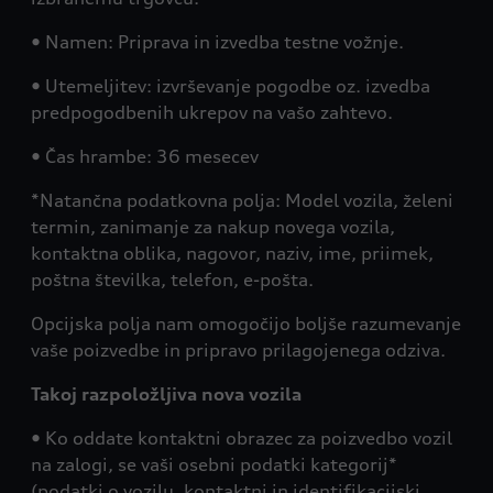
• Namen: Priprava in izvedba testne vožnje.
• Utemeljitev: izvrševanje pogodbe oz. izvedba
predpogodbenih ukrepov na vašo zahtevo.
• Čas hrambe: 36 mesecev
*Natančna podatkovna polja: Model vozila, želeni
termin, zanimanje za nakup novega vozila,
kontaktna oblika, nagovor, naziv, ime, priimek,
poštna številka, telefon, e-pošta.
Opcijska polja nam omogočijo boljše razumevanje
vaše poizvedbe in pripravo prilagojenega odziva.
Takoj razpoložljiva nova vozila
• Ko oddate kontaktni obrazec za poizvedbo vozil
na zalogi, se vaši osebni podatki kategorij*
(podatki o vozilu, kontaktni in identifikacijski