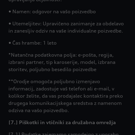
• Namen: odgovor na vašo poizvedbo
• Utemeljitev: Upravičeno zanimanje za obdelavo
in zanesljiv odziv na vaše individualne poizvedbe.
• Čas hrambe: 1 leto
*Natančna podatkovna polja: e-pošta, regija,
izbrani partner, tip karoserije, model, izbrana
storitev, poljubno besedilo poizvedbe
**Orodje omogoča poljubno izmenjavo
informacij, zadostuje vaš telefon ali e-mail, v
kolikor želite, da vas prodajalec kontaktira preko
drugega komunikacijskega sredstva z namenom
odziva na vašo poizvedbo.
[7.] Piškotki in vtičniki za družabna omrežja
[7.1] Podatke zajemamo samodejno z uporabo