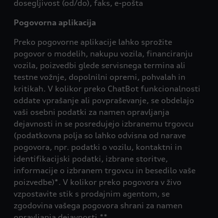
dosegljivost (od/do), faks, e-pošta
Pogovorna aplikacija
Preko pogovorne aplikacije lahko sprožite
pogovor o modelih, nakupu vozila, financiranju
vozila, poizvedbi glede servisnega termina ali
testne vožnje, dopolnilni opremi, pohvalah in
kritikah. V kolikor preko ChatBot funkcionalnosti
oddate vprašanje ali povpraševanje, se obdelajo
vaši osebni podatki za namen opravljanja
dejavnosti in se posredujejo izbranemu trgovcu
(podatkovna polja so lahko odvisna od narave
pogovora, npr. podatki o vozilu, kontaktni in
identifikacijski podatki, izbrane storitve,
informacije o izbranem trgovcu in besedilo vaše
poizvedbe)*. V kolikor preko pogovora v živo
vzpostavite stik s prodajnim agentom, se
zgodovina vašega pogovora shrani za namen
opravljanja dejavnosti.**