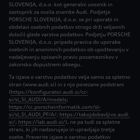
SLOVENIJA, d.o.o. kot generalni uvoznik in
zastopnik za vozila znamke Audi. Podjetje
PORSCHE SLOVENIJA, d.o.o. se pri uporabi in
obdelavi osebnih podatkov strogo drži veljavnih
določil glede varstva podatkov. Podjetju PORSCHE
SLOVENIJA, d.o.o. pripada pravica do uporabe
osebnih in anonimnih podatkov ob upoštevanju v
nadaljevanju opisanih pravic posameznikov v
zakonsko dopustnem obsegu.
Ta izjava o varstvu podatkov velja samo za spletno
stran (www.audi.si) in z njo povezane podstrani
(
https://konfigurator.audi.si/cc-
si/sl_SI_AUDI/A/models
;
https://cc.porscheinformatik.com/sl-
si/sl_SI_AUDI_PF/A/
;
https://takojdobavljivo.audi.
si/
;
https://lab.audi.si/
), ne pa tudi za spletne
strani, ki jih nadzorujejo in upravljajo tretje
osebe. Preverite izjave o varstvu podatkov