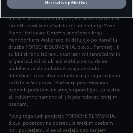
Nastavitve piškotkov
podpori profesionalnih partnerjev, in sicer
podjetij FCB d.o.o. s sedežem v Ljubljani, Actuado
d.o.o. s sedežem v Ljubljani, Porsche Informatik
GmbH s sedežem v Salzburgu in podjetje Vivid
Planet Software GmbH s sedežem v kraju
Henndorf am Wallersee, ki delujejo po naročilu
družbe PORSCHE SLOVENIJA, d.o.o.. Partnerji, ki
so bili skrbno izbrani, z ustreznimi tehničnimi in
organizacijskimi ukrepi skrbijo za to, da se
obdelava vaših podatkov izvaja v skladu z
določbami o varstvu podatkov in je zagotovljena
zaščita vaših pravic. Partnerji posredovanih
osebnih podatkov ne smejo uporabljati za lastne
ali reklamne namene ali jih posredovati tretjim
osebam.
Poleg tega tudi podjetje PORSCHE SLOVENIJA,
d.o.o. podatkov ne posreduje tretjim osebam,
npr. podjetjem, ki se ukvarjajo z zbiranjem