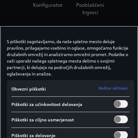
Konfigurator
Pooblaščeni
trgovci
S piškotki zagotavljamo, da naše spletno mesto deluje
pravilno, prilagajamo vsebino in oglase, omogočamo funkcije
družabnih omrežij in analiziramo omrežni promet. Podatke o
vaši uporabi našega spletnega mesta delimo s svojimi
partnerji, ki delujejo na področjih družabnih omrežij,
oglaševanja in analize.
Vedno aktiven
Obvezni piškotki
Piškotki za učinkovitost delovanja
Piškotki za ciljno usmerjenost
Piškotki za delovanje