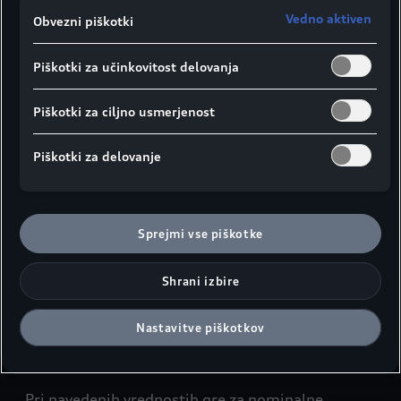
Vedno aktiven
Obvezni piškotki
Piškotki za učinkovitost delovanja
Piškotki za ciljno usmerjenost
Prikaz stranskega dela vozila
Prikaz od z
Piškotki za delovanje
¹Širina ramenskega prostora
²Širina komolčnega prostora
Sprejmi vse piškotke
³Maksimalni prostor za glavo
⁴Višina vozila s strešno anteno
Shrani izbire
Podatki so v milimetrih.
Nastavitve piškotkov
Navedeni podatki veljajo za prazno vozilo.
Pri navedenih vrednostih gre za nominalne