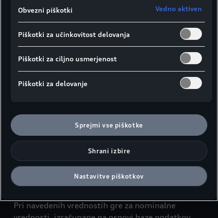
Vedno aktiven
Obvezni piškotki
Piškotki za učinkovitost delovanja
Piškotki za ciljno usmerjenost
Prikaz stranskega dela vozila
Prikaz od z
Piškotki za delovanje
¹Širina ramenskega prostora
²Širina komolčnega prostora
Sprejmi vse piškotke
³Maksimalni prostor za glavo
Shrani izbire
Podatki so v milimetrih.
Nastavitve piškotkov
Navedeni podatki veljajo za prazno vozilo.
Pri navedenih vrednostih gre za nominalne
vrednosti, izračunane na osnovi baze podatkov.