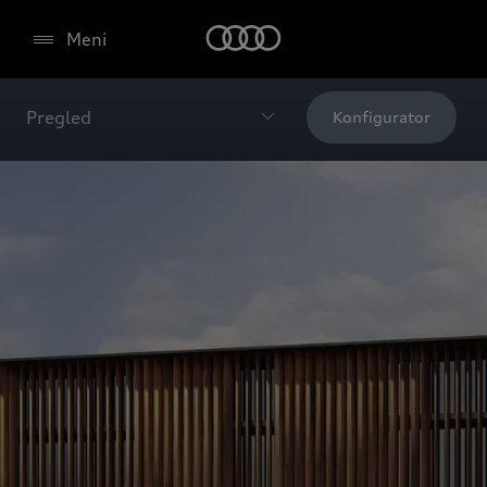
Meni
Pregled
Konfigurator