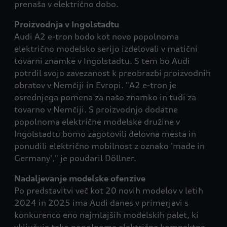
prenaša v električno dobo.
Proizvodnja v Ingolstadtu
Audi A2 e-tron bodo kot novo popolnoma
električno modelsko serijo izdelovali v matični
tovarni znamke v Ingolstadtu. S tem bo Audi
potrdil svojo zavezanost k preobrazbi proizvodnih
obratov v Nemčiji in Evropi. "A2 e-tron je
osrednjega pomena za našo znamko in tudi za
tovarno v Nemčiji. S proizvodnjo dodatne
popolnoma električne modelske družine v
Ingolstadtu bomo zagotovili delovna mesta in
ponudili električno mobilnost z oznako 'made in
Germany'," je poudaril Döllner.
Nadaljevanje modelske ofenzive
Po predstavitvi več kot 20 novih modelov v letih
2024 in 2025 ima Audi danes v primerjavi s
konkurenco eno najmlajših modelskih palet, ki