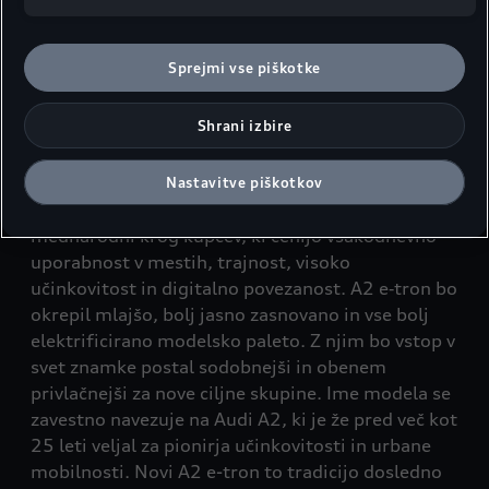
električni svet bo postal enostavnejši in
relevantnejši kot kdajkoli doslej," je povedal
predsednik uprave Gernot Döllner.
Sprejmi vse piškotke
Novo poglavje v segmentu kompaktnih
Shrani izbire
prestižnih vozil
Trg kompaktnih električnih vozil še naprej raste –
predvsem v evropskih metropolah. Audi z novim
Nastavitve piškotkov
modelom A2 e‑tron ciljno nagovarja širok
mednarodni krog kupcev, ki cenijo vsakodnevno
uporabnost v mestih, trajnost, visoko
učinkovitost in digitalno povezanost. A2 e‑tron bo
okrepil mlajšo, bolj jasno zasnovano in vse bolj
elektrificirano modelsko paleto. Z njim bo vstop v
svet znamke postal sodobnejši in obenem
privlačnejši za nove ciljne skupine. Ime modela se
zavestno navezuje na Audi A2, ki je že pred več kot
25 leti veljal za pionirja učinkovitosti in urbane
mobilnosti. Novi A2 e-tron to tradicijo dosledno