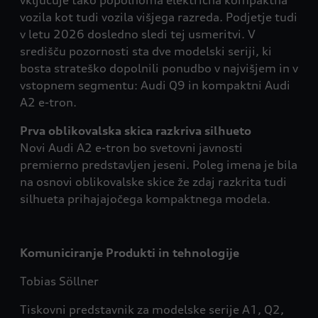
vključuje tako popolnoma električna kompaktna
vozila kot tudi vozila višjega razreda. Podjetje tudi
v letu 2026 dosledno sledi tej usmeritvi. V
središču pozornosti sta dve modelski seriji, ki
bosta strateško dopolnili ponudbo v najvišjem in v
vstopnem segmentu: Audi Q9 in kompaktni Audi
A2 e-tron.
Prva oblikovalska skica razkriva silhueto
Novi Audi A2 e-tron bo svetovni javnosti
premierno predstavljen jeseni. Poleg imena je bila
na osnovi oblikovalske skice že zdaj razkrita tudi
silhueta prihajajočega kompaktnega modela.
Komuniciranje Produkti in tehnologije
Tobias Söllner
Tiskovni predstavnik za modelske serije A1, Q2,