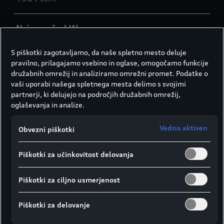
Najv. moč v kW
185 kW
S piškotki zagotavljamo, da naše spletno mesto deluje
pravilno, prilagajamo vsebino in oglase, omogočamo funkcije
družabnih omrežij in analiziramo omrežni promet. Podatke o
Najv. moč v KM
vaši uporabi našega spletnega mesta delimo s svojimi
partnerji, ki delujejo na področjih družabnih omrežij,
252 KM
oglaševanja in analize.
Največji navor
Vedno aktiven
Obvezni piškotki
380 Nm pri 1600 - 4500 min -1
Piškotki za učinkovitost delovanja
Električni navor
Piškotki za ciljno usmerjenost
350 Nm
Piškotki za delovanje