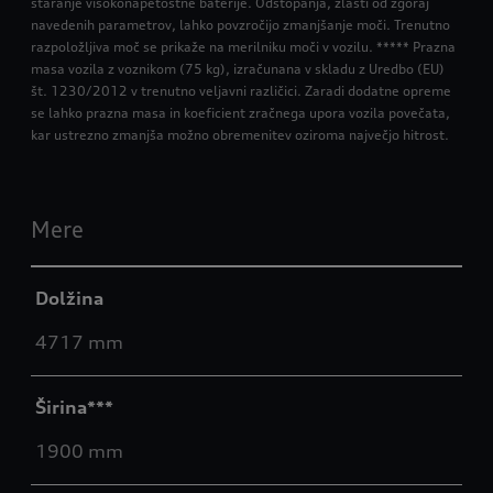
staranje visokonapetostne baterije. Odstopanja, zlasti od zgoraj
navedenih parametrov, lahko povzročijo zmanjšanje moči. Trenutno
razpoložljiva moč se prikaže na merilniku moči v vozilu. ***** Prazna
masa vozila z voznikom (75 kg), izračunana v skladu z Uredbo (EU)
št. 1230/2012 v trenutno veljavni različici. Zaradi dodatne opreme
se lahko prazna masa in koeficient zračnega upora vozila povečata,
kar ustrezno zmanjša možno obremenitev oziroma največjo hitrost.
Mere
Dolžina
4717 mm
Širina***
1900 mm