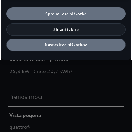
Skupni navor
450 Nm
Sprejmi vse piškotke
Shrani izbire
Tip baterije
Litij-ionska
Nastavitve piškotkov
Kapaciteta baterije bruto
25,9 kWh (neto 20,7 kWh)
Prenos moči
Vrsta pogona
quattro®