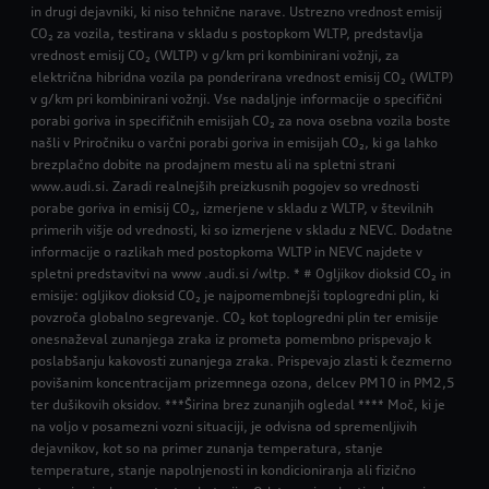
in drugi dejavniki, ki niso tehnične narave. Ustrezno vrednost emisij
CO₂ za vozila, testirana v skladu s postopkom WLTP, predstavlja
vrednost emisij CO₂ (WLTP) v g/km pri kombinirani vožnji, za
električna hibridna vozila pa ponderirana vrednost emisij CO₂ (WLTP)
v g/km pri kombinirani vožnji. Vse nadaljnje informacije o specifični
porabi goriva in specifičnih emisijah CO₂ za nova osebna vozila boste
našli v Priročniku o varčni porabi goriva in emisijah CO₂, ki ga lahko
brezplačno dobite na prodajnem mestu ali na spletni strani
www.audi.si. Zaradi realnejših preizkusnih pogojev so vrednosti
porabe goriva in emisij CO₂, izmerjene v skladu z WLTP, v številnih
primerih višje od vrednosti, ki so izmerjene v skladu z NEVC. Dodatne
informacije o razlikah med postopkoma WLTP in NEVC najdete v
spletni predstavitvi na www .audi.si /wltp. * # Ogljikov dioksid CO₂ in
emisije: ogljikov dioksid CO₂ je najpomembnejši toplogredni plin, ki
povzroča globalno segrevanje. CO₂ kot toplogredni plin ter emisije
onesnaževal zunanjega zraka iz prometa pomembno prispevajo k
poslabšanju kakovosti zunanjega zraka. Prispevajo zlasti k čezmerno
povišanim koncentracijam prizemnega ozona, delcev PM10 in PM2,5
ter dušikovih oksidov. ***Širina brez zunanjih ogledal **** Moč, ki je
na voljo v posamezni vozni situaciji, je odvisna od spremenljivih
dejavnikov, kot so na primer zunanja temperatura, stanje
temperature, stanje napolnjenosti in kondicioniranja ali fizično