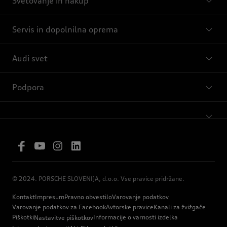
Svetovanje in nakup
Servis in dopolnilna oprema
Audi svet
Podpora
© 2024. PORSCHE SLOVENIJA, d.o.o. Vse pravice pridržane.
Kontakt
Impresum
Pravno obvestilo
Varovanje podatkov
Varovanje podatkov za Facebook
Avtorske pravice
Kanali za žvižgače
Piškotki
Informacije o varnosti izdelka
Nastavitve piškotkov