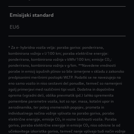
Emisijski standard
EU6
* Za e- hybridna vozila velja: poraba goriva: ponderirana,
kombinirana vožnja v l/100 km; poraba električne energije:
ponderirana, kombinirana vožnja v kWh/100 km; emisije CO₂:
ponderirano, kombinirana vožnja v g/km. **Navedene vrednosti
porabe in emisij izpušnih plinov so bile izmerjene v skladu z zakonsko
predpisanimi merilnimi postopki WLTP. Podatki se ne navezujejo na
eno samo vozilo in niso sestavni del ponudbe, temveč so namenjeni
zgolj primerjavi med različnimi tipi vozil. Dodatna in dopolnilna
oprema (vgradni deli, oblika pnevmatik ipd.) lahko spremenita
pomembne parametre vozila, kot so npr. masa, kotalni upor in
aerodinamika, ter poleg vremenskih pogojev, prometa in
individualnega načina vožnje vplivata na porabo goriva, porabo
električne energije, emisije CO₂ in vozne lastnosti vozila. Poraba
goriva, poraba električne energije in emisije CO₂ niso odvisne le od
učinkovitega izkoristka goriva, temveč nanje vplivajo tudi način vožnje