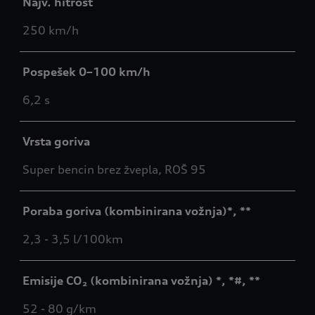
Najv. hitrost
250 km/h
Pospešek 0–100 km/h
6,2 s
Vrsta goriva
Super bencin brez žvepla, ROŠ 95
Poraba goriva (kombinirana vožnja)*, **
2,3 - 3,5 l/100km
Emisije CO₂ (kombinirana vožnja) *, *#, **
52 - 80 g/km