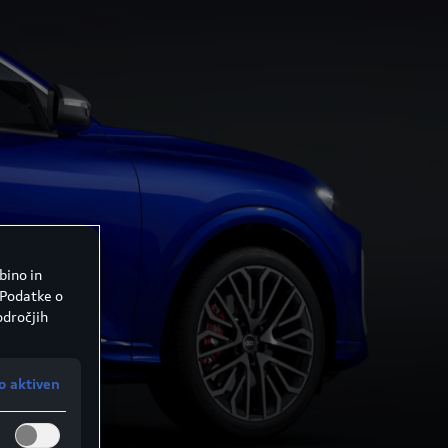
bino in
 Podatke o
odročjih
o aktiven