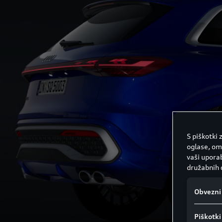
S piškotki
oglase, om
vaši uporab
družabnih 
Obvezni 
Piškotki