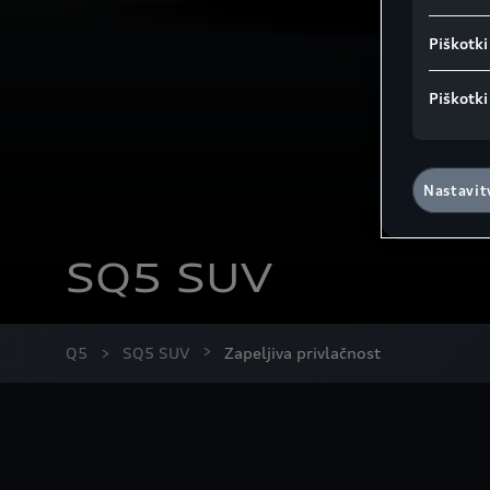
Piškotki
Piškotki
Nastavit
SQ5 SUV
Q5
SQ5 SUV
Zapeljiva privlačnost