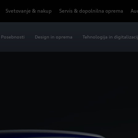
Svetovanje & nakup
Servis & dopolnilna oprema
Aud
Posebnosti
Design in oprema
Tehnologija in digitalizaci