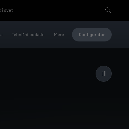
i svet
ja
Tehnični podatki
Mere
Konfigurator