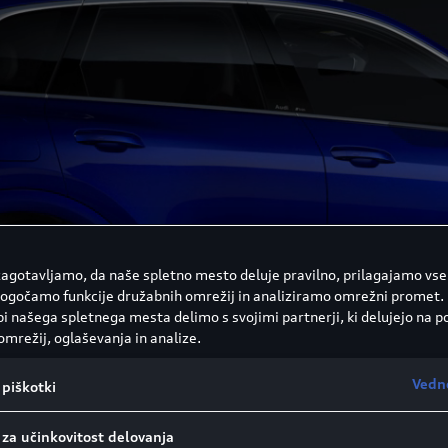
 zagotavljamo, da naše spletno mesto deluje pravilno, prilagajamo vse
ogočamo funkcije družabnih omrežij in analiziramo omrežni promet.
i našega spletnega mesta delimo s svojimi partnerji, ki delujejo na p
omrežij, oglaševanja in analize.
Vedn
piškotki
 za učinkovitost delovanja