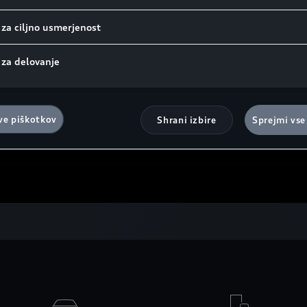
 za ciljno usmerjenost
 za delovanje
ve piškotkov
Shrani izbire
Sprejmi vse