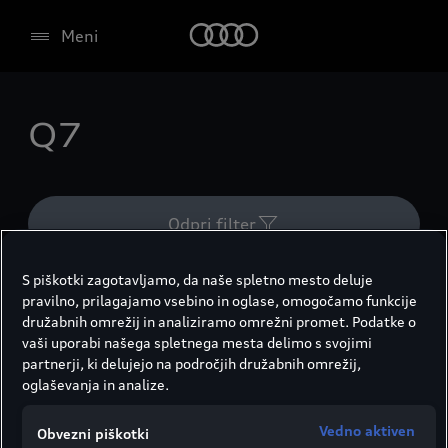
Meni
Q7
Odpri filter
Q7
Ponastavi filter
S piškotki zagotavljamo, da naše spletno mesto deluje
pravilno, prilagajamo vsebino in oglase, omogočamo funkcije
družabnih omrežij in analiziramo omrežni promet. Podatke o
Rezultati (1)
vaši uporabi našega spletnega mesta delimo s svojimi
partnerji, ki delujejo na področjih družabnih omrežij,
oglaševanja in analize.
Vedno aktiven
Obvezni piškotki