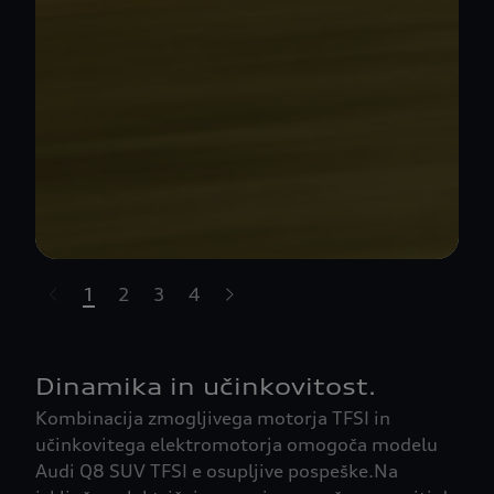
1
2
3
4
t-highlights.skipLinkText__
Dinamika in učinkovitost.
Kombinacija zmogljivega motorja TFSI in
učinkovitega elektromotorja omogoča modelu
Audi Q8 SUV TFSI e osupljive pospeške.Na