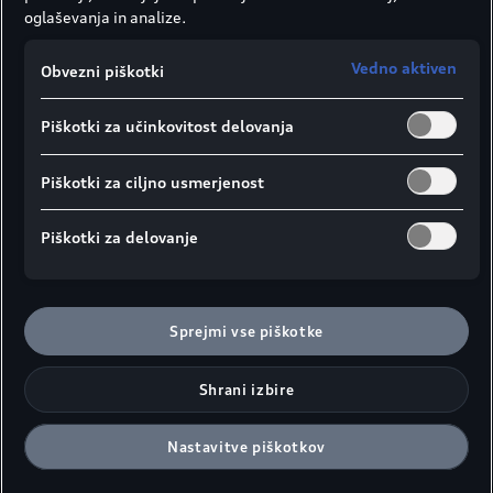
oglaševanja in analize.
Vedno aktiven
Sistemska moč
4
Obvezni piškotki
360
kW
4
Piškotki za učinkovitost delovanja
Piškotki za ciljno usmerjenost
Piškotki za delovanje
Sprejmi vse piškotke
Shrani izbire
Nastavitve piškotkov