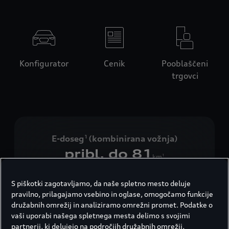
Konfigurator
Cenik
Pooblaščeni
trgovci
E-doseg
(kombinirana vožnja)
1
pribl. do 81
km
1
S piškotki zagotavljamo, da naše spletno mesto deluje
pravilno, prilagajamo vsebino in oglase, omogočamo funkcije
Pospešek (0–100 km/h)
4
družabnih omrežij in analiziramo omrežni promet. Podatke o
5,0
vaši uporabi našega spletnega mesta delimo s svojimi
s
4
partnerji, ki delujejo na področjih družabnih omrežij,