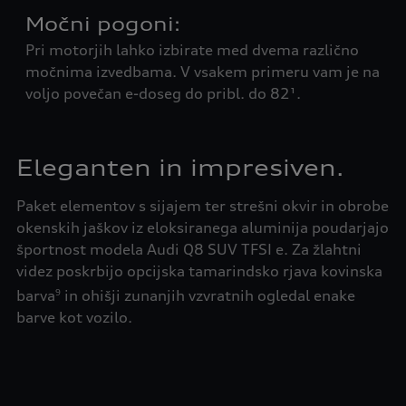
ti.
Močni pogoni:
Vr
Pri motorjih lahko izbirate med dvema različno
vo
močnima izvedbama. V vsakem primeru vam je na
Vrs
voljo povečan e-doseg do pribl. do 82¹.
izk
je
mot
ohr
Eleganten in impresiven.
m v
nap
ele
Paket elementov s sijajem ter strešni okvir in obrobe
obe
okenskih jaškov iz eloksiranega aluminija poudarjajo
športnost modela Audi Q8 SUV TFSI e. Za žlahtni
videz poskrbijo opcijska tamarindsko rjava kovinska
barva
in ohišji zunanjih vzvratnih ogledal enake
9
barve kot vozilo.