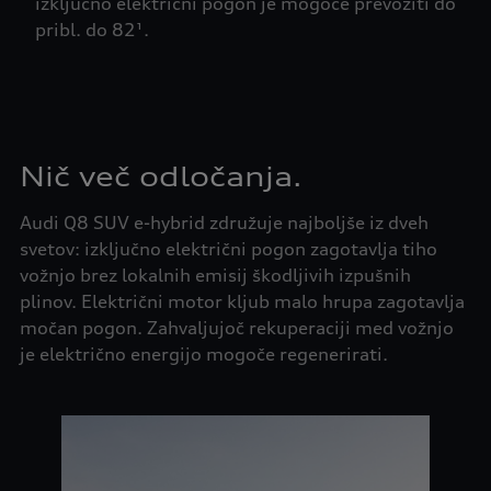
izključno električni pogon je mogoče prevoziti do
pribl. do 82¹.
Nič več odločanja.
Audi Q8 SUV e-hybrid združuje najboljše iz dveh
svetov: izključno električni pogon zagotavlja tiho
vožnjo brez lokalnih emisij škodljivih izpušnih
plinov. Električni motor kljub malo hrupa zagotavlja
močan pogon. Zahvaljujoč rekuperaciji med vožnjo
je električno energijo mogoče regenerirati.