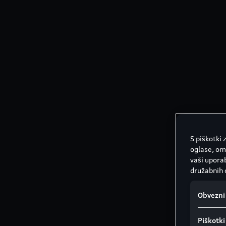
S piškotki
oglase, om
vaši uporab
družabnih 
Obvezni 
Piškotki