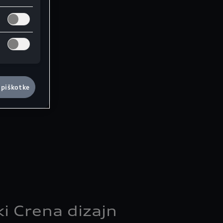
 piškotke
ki Crena dizajn