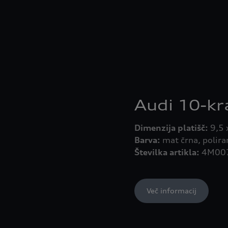
Audi 10-kra
Dimenzija platišč:
Barva:
Številka artikla:
4M007
Več informacij