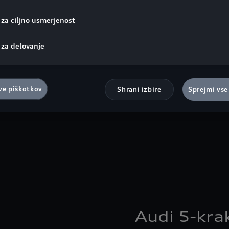
 za ciljno usmerjenost
 za delovanje
ve piškotkov
Shrani izbire
Sprejmi vse
Audi 5-kra