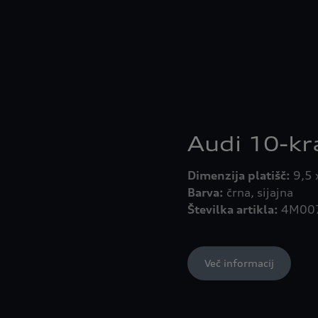
Audi 10-kra
Dimenzija platišč:
Barva:
Številka artikla:
4M00
Več informacij