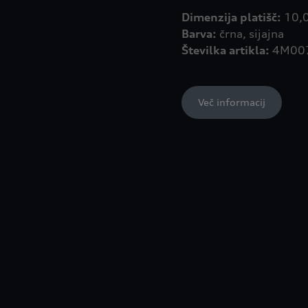
Dimenzija platišč:
Barva:
Številka artikla:
4M007
Več informacij