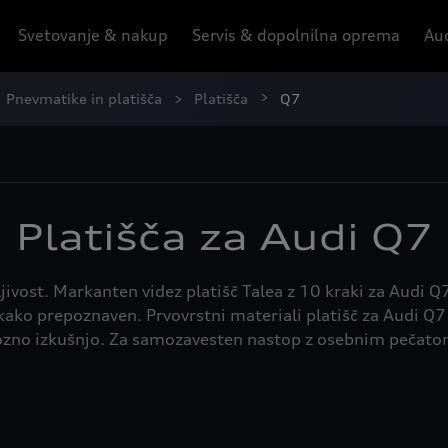
Svetovanje & nakup
Servis & dopolnilna oprema
Aud
Pnevmatike in platišča
Platišča
Q7
Platišča za Audi Q7
jivost. Markanten videz platišč Talea z 10 kraki za Audi 
 kako prepoznaven. Prvovrstni materiali platišč za Audi Q7 
ozno izkušnjo. Za samozavesten nastop z osebnim pečato