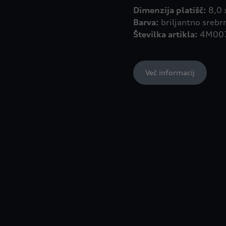
Dimenzija platišč:
Barva:
Številka artikla:
4M007
Več informacij