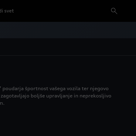
i svet
Q7 poudarja športnost vašega vozila ter njegovo
zagotavljajo boljše upravljanje in neprekosljivo
m.