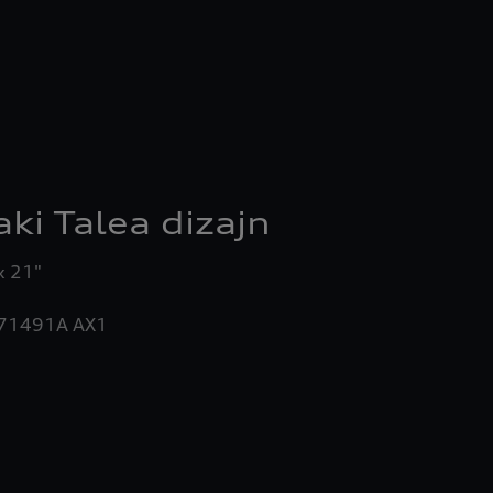
ki Talea dizajn
71491A AX1