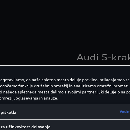
Audi 5-krak
Dimenzija platišč:
Barva:
 zagotavljamo, da naše spletno mesto deluje pravilno, prilagajamo vse
Številka artikla:
4M007
ogočamo funkcije družabnih omrežij in analiziramo omrežni promet.
i našega spletnega mesta delimo s svojimi partnerji, ki delujejo na p
omrežij, oglaševanja in analize.
Več informacij
Vedn
piškotki
 za učinkovitost delovanja