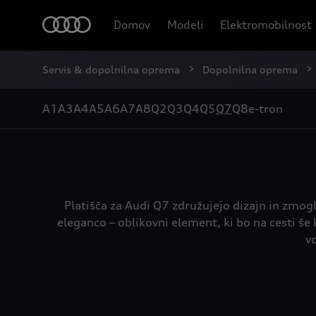
Domov
Modeli
Elektromobilnost
Servis & dopolnilna oprema
Dopolnilna oprema
A1
A3
A4
A5
A6
A7
A8
Q2
Q3
Q4
Q5
Q7
Q8
e-tron
Platišča za Audi Q7 združujejo dizajn in zmogl
eleganco – oblikovni element, ki bo na cesti še
v