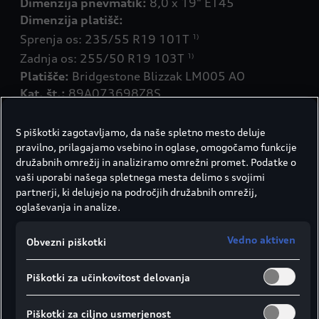
Dimenzija pnevmatik:
Dimenzija platišč:
Sprenja os: 235/55 R19 101T
1)
Zadnja os: 255/50 R19 103T
1)
Platišče:
Kat. št.:
89A073698Z8S
Redna cena za komplet:
3.001,20 €
S piškotki zagotavljamo, da naše spletno mesto deluje
pravilno, prilagajamo vsebino in oglase, omogočamo funkcije
Akcija 3 + 1: 2.250,90 €
družabnih omrežij in analiziramo omrežni promet. Podatke o
vaši uporabi našega spletnega mesta delimo s svojimi
partnerji, ki delujejo na področjih družabnih omrežij,
Več o pnevmatiki (na sprednji osi)
oglaševanja in analize.
Vedno aktiven
Obvezni piškotki
Več o pnevmatiki (na zadnji osi)
Piškotki za učinkovitost delovanja
Piškotki za ciljno usmerjenost