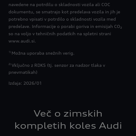
navedene na potrdilu o skladnosti vozila ali COC
dokumentu, se smatrajo kot predelava vozila in jih je
potrebno vpisati v potrdilo o skladnosti vozila med
predelave. Informacije o porabi goriva in emisijah CO₂
so na voljo v tehničnih podatkih na spletni strani
www.audi.si.
Možna uporaba snežnih verig.
1)
Vključno z RDKS (tj. senzor za nadzor tlaka v
2)
pnevmatikah)
Izdaja: 2026/01
Več o zimskih
kompletih koles Audi