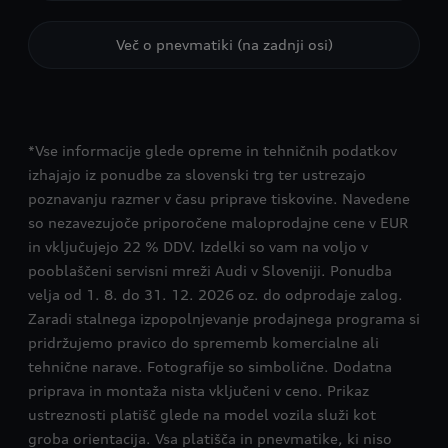
Več o pnevmatiki (na zadnji osi)
*Vse informacije glede opreme in tehničnih podatkov
izhajajo iz ponudbe za slovenski trg ter ustrezajo
poznavanju razmer v času priprave tiskovine. Navedene
so nezavezujoče priporočene maloprodajne cene v EUR
in vključujejo 22 % DDV. Izdelki so vam na voljo v
pooblaščeni servisni mreži Audi v Sloveniji. Ponudba
velja od 1. 8. do 31. 12. 2026 oz. do odprodaje zalog.
Zaradi stalnega izpopolnjevanje prodajnega programa si
pridržujemo pravico do sprememb komercialne ali
tehnične narave. Fotografije so simbolične. Dodatna
priprava in montaža nista vključeni v ceno. Prikaz
ustreznosti platišč glede na model vozila služi kot
groba orientacija. Vsa platišča in pnevmatike, ki niso