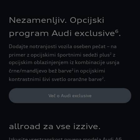
Nezamenljiv. Opcijski
program Audi exclusive
.
6
Dodajte notranjosti vozila oseben pečat – na
primer z opcijskimi športnimi sedeži plus
z
2
opcijskim oblazinjenjem iz kombinacije usnja
črne/mandljevo bež barve
in opcijskimi
2
kontrastnimi šivi svetlo oranžne barve
.
2
Več o Audi exclusive
allroad za vse izzive.
Izkusite vsestranskost novega modela Audi A6