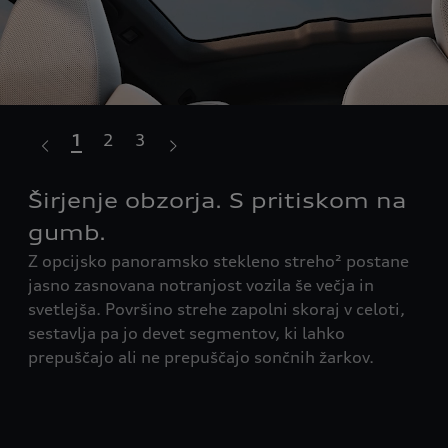
1
2
3
Širjenje obzorja. S pritiskom na
Pr
gumb.
in
 za
Z opcijsko panoramsko stekleno streho² postane
Pri
evoz
jasno zasnovana notranjost vozila še večja in
1.4
svetlejša. Površino strehe zapolni skoraj v celoti,
del
sestavlja pa jo devet segmentov, ki lahko
tež
prepuščajo ali ne prepuščajo sončnih žarkov.