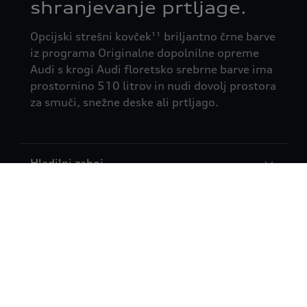
shranjevanje prtljage.
Opcijski strešni kovček¹¹ briljantno črne barve
iz programa Originalne dopolnilne opreme
Audi s krogi Audi floretsko srebrne barve ima
prostornino 510 litrov in nudi dovolj prostora
za smuči, snežne deske ali prtljago.
Hladilni zaboj
Univerzalni predpražniki
Odkrijte več informacij o
tehnologiji in digitalizaciji.