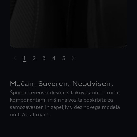
1
2
3
4
5
t-highlights.skipLinkText__
Močan. Suveren. Neodvisen.
Športni terenski design s kakovostnimi črnimi
komponentami in širina vozila poskrbita za
samozavesten in zapeljiv videz novega modela
Audi A6 allroad¹.