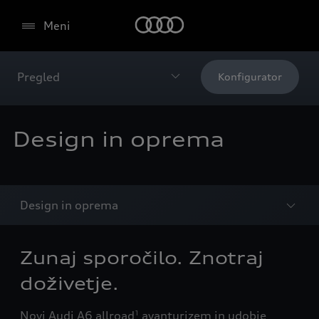
Meni
Pregled
Konfigurator
Design in oprema
Design in oprema
Zunaj sporočilo. Znotraj
doživetje.
Novi Audi A6 allroad
avanturizem in udobje
1