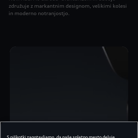
združuje z markantnim designom, velikimi kolesi
in moderno notranjostjo.
S piškotki zagotavljamo, da naše spletno mesto deluje