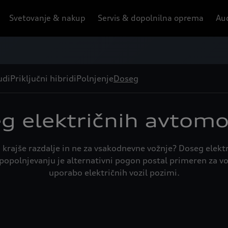
Svetovanje & nakup
Servis & dopolnilna oprema
Aud
udi
Priključni hibridi
Polnjenje
Doseg
g električnih avtomo
a krajše razdalje in ne za vsakodnevne vožnje? Doseg elek
opolnjevanju je alternativni pogon postal primeren za vož
uporabo električnih vozil pozimi.