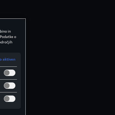
bino in
 Podatke o
odročjih
o aktiven