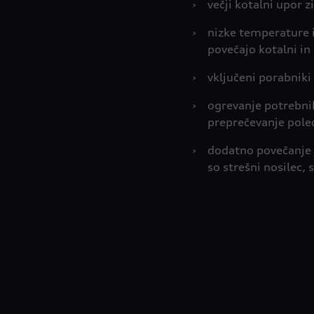
›
večji kotalni upor 
›
nizke temperature i
povečajo kotalni in
›
vključeni porabniki
›
ogrevanje potrebni
preprečevanje pole
›
dodatno povečanje u
so strešni nosilec, 