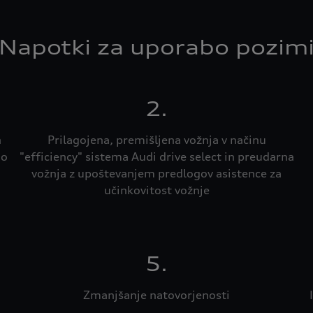
Napotki za uporabo pozim
2.
n
Prilagojena, premišljena vožnja v načinu
no
"efficiency" sistema Audi drive select in preudarna
vožnja z upoštevanjem predlogov asistence za
učinkovitost vožnje
5.
Zmanjšanje natovorjenosti