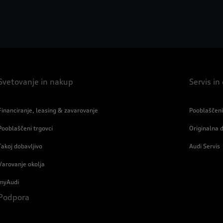
Svetovanje in nakup
Servis i
Financiranje, leasing & zavarovanje
Pooblaščeni
Pooblaščeni trgovci
Originalna 
Takoj dobavljivo
Audi Servis
Varovanje okolja
myAudi
Podpora