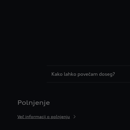
Kako lahko povečam doseg?
Polnjenje
Več informacij o polnjenju