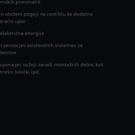
zimskih pnevmatik
n oteženi pogoji na cestišču še dodatno
 zračni upor
 električne energije
h senzorjev asistenčnih sistemov za
denitve
pora pri vožnji zaradi montažnih delov, kot
strešni kovčki ipd.