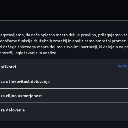
 zagotavljamo, da naše spletno mesto deluje pravilno, prilagajamo vse
ogočamo funkcije družabnih omrežij in analiziramo omrežni promet.
i našega spletnega mesta delimo s svojimi partnerji, ki delujejo na p
omrežij, oglaševanja in analize.
kov, kot so na primer:
Vedn
piškotki
 za učinkovitost delovanja
 za ciljno usmerjenost
 za delovanje