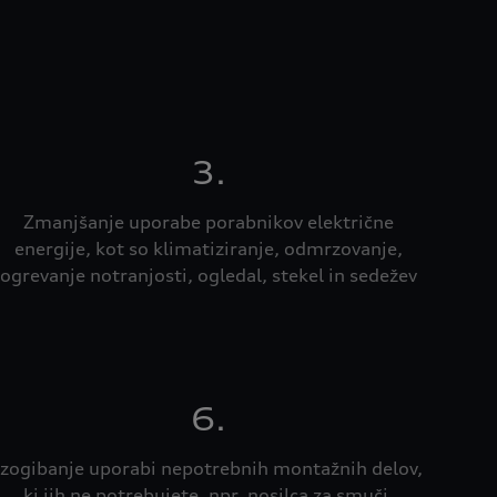
i
3.
Zmanjšanje uporabe porabnikov električne
energije, kot so klimatiziranje, odmrzovanje,
ogrevanje notranjosti, ogledal, stekel in sedežev
6.
Izogibanje uporabi nepotrebnih montažnih delov,
ki jih ne potrebujete, npr. nosilca za smuči,