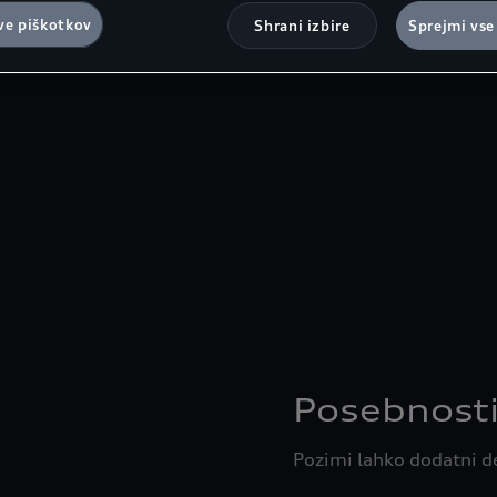
ve piškotkov
Shrani izbire
Sprejmi vse
Posebnosti
Pozimi lahko dodatni de