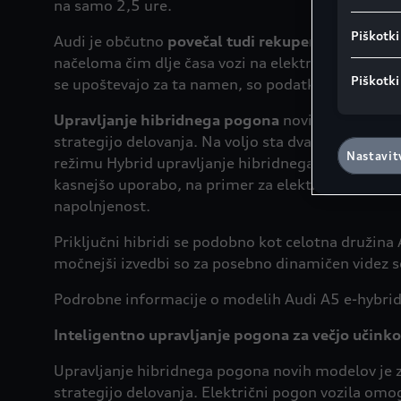
na samo 2,5 ure.
Piškotki
Audi je občutno
povečal tudi rekuperacijsko moč
načeloma čim dlje časa vozi na elektromotor, da bi
Piškotki
se upoštevajo za ta namen, so podatki o poti, shra
Upravljanje hibridnega pogona
novih modelov je 
strategijo delovanja. Na voljo sta dva
režima delo
Nastavit
režimu Hybrid upravljanje hibridnega pogona po po
kasnejšo uporabo, na primer za električno vožnjo
napolnjenost.
Priključni hibridi se podobno kot celotna družina
močnejši izvedbi so za posebno dinamičen videz se
Podrobne informacije o modelih Audi A5 e-hybrid 
Inteligentno upravljanje pogona za večjo učinko
Upravljanje hibridnega pogona novih modelov je z
strategijo delovanja. Električni pogon vozila o