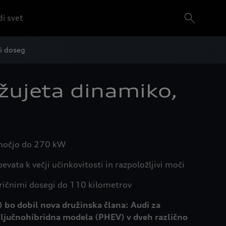
i svet
ni doseg
žujeta dinamiko,
o močjo do 270 kW
vata k večji učinkovitosti in razpoložljivi moči
tričnimi dosegi do 110 kilometrov
bo dobil nova družinska člana: Audi za
ključnohibridna modela (PHEV) v dveh različno