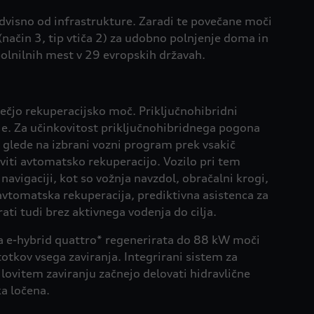
visno od infrastrukture. Zaradi te povečane moči
(način 3, tip vtiča 2) za udobno polnjenje doma in
polnilnih mest v 29 evropskih državah.
ečjo rekuperacijsko moč. Priključnohibridni
ije. Za učinkovitost priključnohibridnega pogona
a glede na izbrani vozni program prek vsakič
iti avtomatsko rekuperacijo. Vozilo pri tem
avigaciji, kot so vožnja navzdol, obračalni krogi,
 avtomatska rekuperacija, prediktivna asistenca za
ti tudi brez aktivnega vodenja do cilja.
na e-hybrid quattro* regenerirata do 88 kW moči
otkov vsega zaviranja. Integrirani sistem za
silovitem zaviranju začnejo delovati hidravlične
ka ločena.