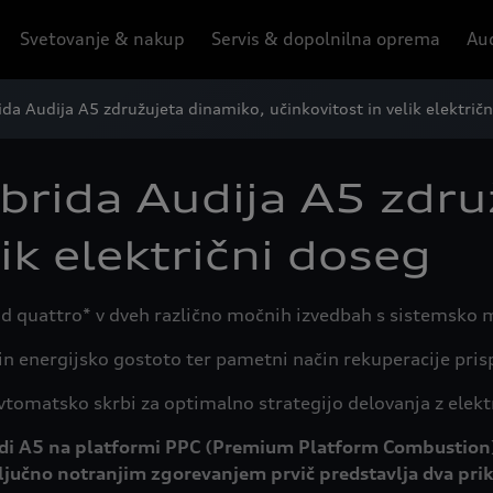
Svetovanje & nakup
Servis & dopolnilna oprema
Aud
ida Audija A5 združujeta dinamiko, učinkovitost in velik električ
ibrida Audija A5 zdru
lik električni doseg
rid quattro* v dveh različno močnih izvedbah s sistemsk
n energijsko gostoto ter pametni način rekuperacije prispe
vtomatsko skrbi za optimalno strategijo delovanja z elek
di A5 na platformi PPC (Premium Platform Combustion) 
ključno notranjim zgorevanjem prvič predstavlja dva pri