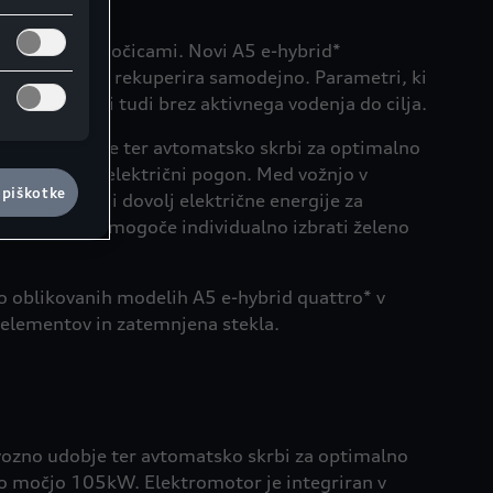
obvolanskimi ročicami. Novi A5 e-hybrid*
tivaciji vozilo rekuperira samodejno. Parametri, ki
 rekuperirati tudi brez aktivnega vodenja do cilja.
in vozno udobje ter avtomatsko skrbi za optimalno
 izključno na električni pogon. Med vožnjo v
 piškotke
a se prihrani dovolj električne energije za
snikom prvič mogoče individualno izbrati želeno
no oblikovanih modelih A5 e-hybrid quattro* v
h elementov in zatemnjena stekla.
 vozno udobje ter avtomatsko skrbi za optimalno
no močjo 105kW. Elektromotor je integriran v