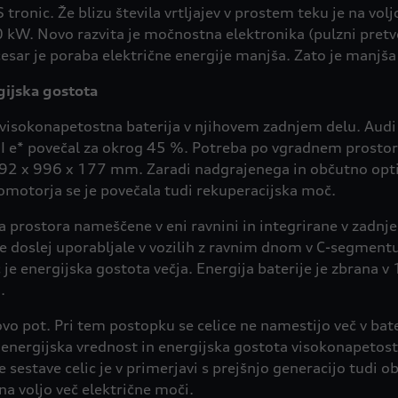
onic. Že blizu števila vrtljajev v prostem teku je na volj
kW. Novo razvita je močnostna elektronika (pulzni pretvo
i česar je poraba električne energije manjša. Zato je manjš
gijska gostota
va visokonapetostna baterija v njihovem zadnjem delu. Aud
 e* povečal za okrog 45 %. Potreba po vgradnem prostoru 
992 x 996 x 177 mm. Zaradi nadgrajenega in občutno op
romotorja se je povečala tudi rekuperacijska moč.
a prostora nameščene v eni ravnini in integrirane v zadnje
se doslej uporabljale v vozilih z ravnim dnom v C-segmentu
 je energijska gostota večja. Energija baterije je zbrana v
.
ovo pot. Pri tem postopku se celice ne namestijo več v bate
energijska vrednost in energijska gostota visokonapetost
sestave celic je v primerjavi s prejšnjo generacijo tudi ob
a voljo več električne moči.