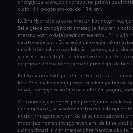
energije za kasnejšo uporabo, na primer za elektr
električni pogon prevozi do 116 km.
Režim Hybrid je tako na kratkih kot dolgih vožnja
želje glede zmogljivosti strategija delovanja odloč
mestno vožnjo daje prednost elektriki. Pri višjih h
načrtovanje poti. Strategija delovanja takrat avt
odsekih bo peljalo na električni pogon, da bi dos
v naseljih in zastojih, prednost vožnja na električ
na primer želena napolnjenost prepišejo, da bi bil
Poleg avtomatskega režima Hybrid je zdaj z drsni
kolikšna naj bo napolnjenost visokonapetostne ba
dovolj energije za vožnjo na električni pogon, kad
V ta namen je mogoče po opredeljenih korakih na o
napolnjenosti, se visokonapetostna baterija do te
notranjim zgorevanjem, da bi se napolnjenost ohra
motorja z notranjim zgorevanjem, da bi se visoko
učinkovitosti in čim manjše obremenitve okolja. To