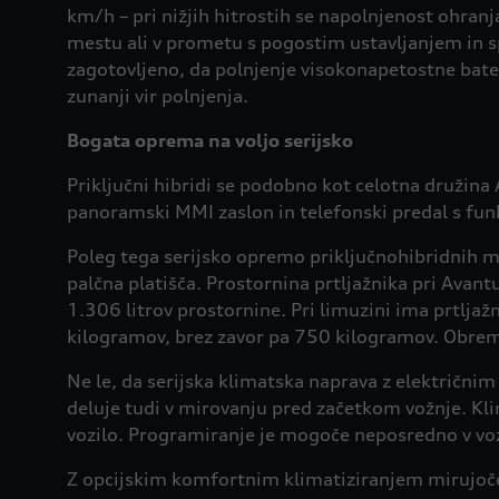
km/h – pri nižjih hitrostih se napolnjenost ohranj
mestu ali v prometu s pogostim ustavljanjem in s
zagotovljeno, da polnjenje visokonapetostne bate
zunanji vir polnjenja.
Bogata oprema na voljo serijsko
Priključni hibridi se podobno kot celotna družina
panoramski MMI zaslon in telefonski predal s funk
Poleg tega serijsko opremo priključnohibridnih m
palčna platišča. Prostornina prtljažnika pri Avantu
1.306 litrov prostornine. Pri limuzini ima prtlja
kilogramov, brez zavor pa 750 kilogramov. Obrem
Ne le, da serijska klimatska naprava z električn
deluje tudi v mirovanju pred začetkom vožnje. Kl
vozilo. Programiranje je mogoče neposredno v vozi
Z opcijskim komfortnim klimatiziranjem mirujočeg