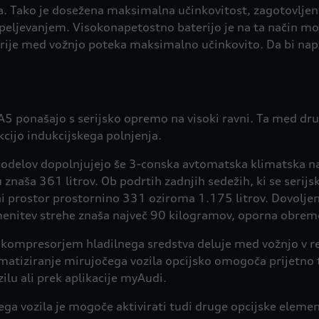
a. Tako je dosežena maksimalna učinkovitost, zagotovljen p
peljevanjem. Visokonapetostno baterijo je na ta način mo
rije med vožnjo poteka maksimalno učinkovito. Da bi nap
 A5 ponašajo s serijsko opremo na visoki ravni. Ta med dru
cijo indukcijskega polnjenja.
odelov dopolnjujejo še 3-conska avtomatska klimatska nap
 znaša 361 litrov. Ob podrtih zadnjih sedežih, ki se serijs
žni prostor prostornino 331 oziroma 1.175 litrov. Dovolj
enitev strehe znaša največ 90 kilogramov, oporna obrem
im kompresorjem hladilnega sredstva deluje med vožnjo v r
imatiziranje mirujočega vozila opcijsko omogoča prijetno
lu ali prek aplikacije myAudi.
a vozila je mogoče aktivirati tudi druge opcijske elemen