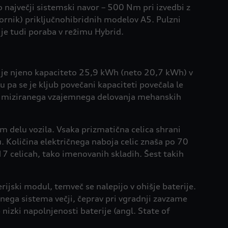
o največji sistemski navor – 500 Nm pri izvedbi z
rnik) priključnohibridnih modelov A5. Pulzni
a je tudi poraba v režimu Hybrid.
i je njeno kapaciteto 25,9 kWh (neto 20,7 kWh) v
pa se je kljub povečani kapaciteti povečala le
timiziranega vzajemnega delovanja mehanskih
m delu vozila. Vsaka prizmatična celica shrani
. Količina električnega naboja celic znaša po 70
 17 celicah, tako imenovanih skladih. Šest takih
rijski modul, temveč se nalepijo v ohišje baterije.
nega sistema večji, čeprav pri vgradnji zavzame
 nizki napolnjenosti baterije (angl. State of