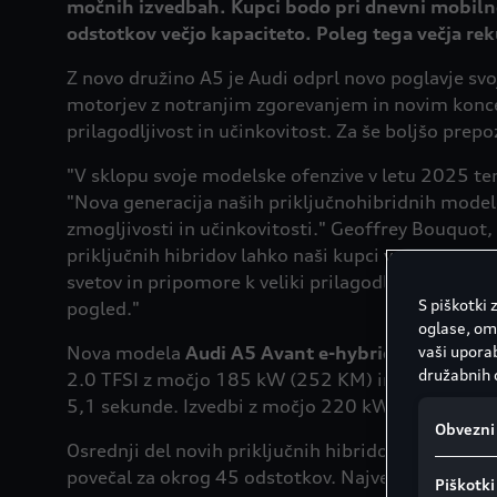
močnih izvedbah. Kupci bodo pri dnevni mobilnos
odstotkov večjo kapaciteto. Poleg tega večja re
Z novo družino A5 je Audi odprl novo poglavje s
motorjev z notranjim zgorevanjem in novim konce
prilagodljivost in učinkovitost. Za še boljšo prep
"V sklopu svoje modelske ofenzive v letu 2025 tem
"Nova generacija naših priključnohibridnih mode
zmogljivosti in učinkovitosti." Geoffrey Bouquot,
priključnih hibridov lahko naši kupci večino svoji
svetov in pripomore k veliki prilagodljivosti v v
S piškotki
pogled."
oglase, om
Nova modela
Audi A5 Avant e-hybrid quattro
vaši uporab
* i
družabnih 
2.0 TFSI z močjo 185 kW (252 KM) in elektromoto
5,1 sekunde. Izvedbi z močjo 220 kW od 0 do 100 
Obvezni 
Osrednji del novih priključnih hibridov A5 je nova
povečal za okrog 45 odstotkov. Največja moč polnj
Piškotki