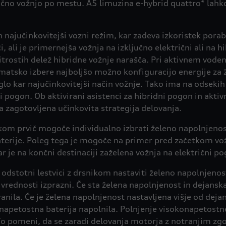
ično vožnjo po mestu. A5 limuzina e-hybrid quattro* lahko
h najučinkovitejši vozni režim, kar zadeva izkoristek pora
i, ali je primernejša vožnja na izključno električni ali na
itrostih delež hibridne vožnje narašča. Pri aktivnem vodenj
omatsko izbere najboljšo možno konfiguracijo energije za ž
eglo kar najučinkovitejši način vožnje. Tako ima na odsek
ni pogon. Ob aktivirani asistenci za hibridni pogon in akti
a zagotovljena učinkovita strategija delovanja.
kom prvič mogoče individualno izbrati želeno napolnjenos
terije. Poleg tega je mogoče na primer pred začetkom vož
ar je na končni destinaciji zaželena vožnja na električni p
dstotni lestvici z drsnikom nastaviti želeno napolnjenost
 vrednosti izprazni. Če sta želena napolnjenost in dejans
nila. Če je želena napolnjenost nastavljena višje od deja
napetostna baterija napolnila. Polnjenje visokonapetostne
 pomeni, da se zaradi delovanja motorja z notranjim zgore