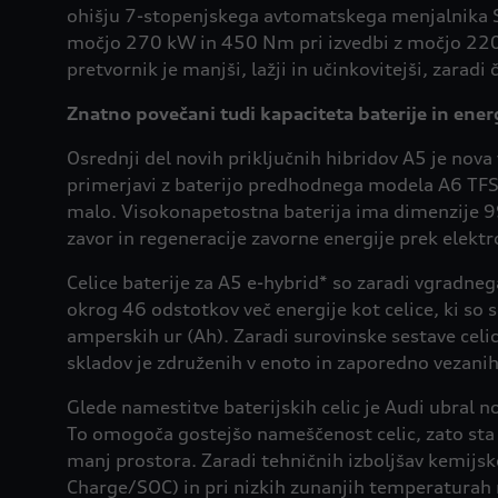
ohišju 7-stopenjskega avtomatskega menjalnika S tr
močjo 270 kW in 450 Nm pri izvedbi z močjo 220 
pretvornik je manjši, lažji in učinkovitejši, zarad
Znatno povečani tudi kapaciteta baterije in ener
Osrednji del novih priključnih hibridov A5 je no
primerjavi z baterijo predhodnega modela A6 TFSI
malo. Visokonapetostna baterija ima dimenzije 
zavor in regeneracije zavorne energije prek elekt
Celice baterije za A5 e-hybrid* so zaradi vgradneg
okrog 46 odstotkov več energije kot celice, ki so 
amperskih ur (Ah). Zaradi surovinske sestave celic
skladov je združenih v enoto in zaporedno vezanih
Glede namestitve baterijskih celic je Audi ubral n
To omogoča gostejšo nameščenost celic, zato sta 
manj prostora. Zaradi tehničnih izboljšav kemijske 
Charge/SOC) in pri nizkih zunanjih temperaturah n