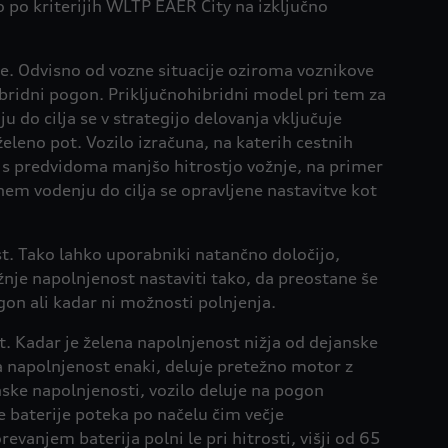
 po kriterijih WLTP EAER City na izključno
be. Odvisno od vozne situacije oziroma voznikove
 hibridni pogon. Priključnohibridni model pri tem za
u do cilja se v strategijo delovanja vključuje
eleno pot. Vozilo izračuna, na katerih cestnih
ih s predvidoma manjšo hitrostjo vožnje, na primer
vnem vodenju do cilja se opravljene nastavitve kot
t. Tako lahko uporabniki natančno določijo,
nje napolnjenost nastaviti tako, da preostane še
ogon ali kadar ni možnosti polnjenja.
. Kadar je želena napolnjenost nižja od dejanske
ka napolnjenost enaki, deluje pretežno motor z
nske napolnjenosti, vozilo deluje na pogon
 baterije poteka po načelu čim večje
vanjem baterija polni le pri hitrosti, višji od 65