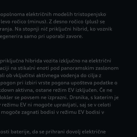
 popolnoma električnih modelih tristopenjsko
levo ročico (minus). Z desno ročico (plus) se
nja. Na stopnji nič priključni hibrid, ko voznik
regenerira samo pri uporabi zavore.
riključna hibrida vozita izključno na električni
vaciji na stikalni enoti pod panoramskim zaslonom
 ob vključitvi aktivnega vodenja do cilja z
ni pogon pri izbiri vrste pogona upošteva podatke o
ckdown aktivna, ostane režim EV izključen. Če ne
dokler se povsem ne izprazni. Drsnika, s katerim je
režimu EV ni mogoče upravljati, saj se v celoti
 mogoče zagnati bodisi v režimu EV bodisi v
i baterije, da se prihrani dovolj električne