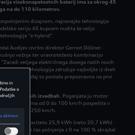
acija visokonapetostnih baterij ima za okrog 45
ega na do 110 kilometrov.
zpopolnjenim dizajnom, najnovejšo tehnologijo
delsko serijo A5 kupcem nudita še večjo
 tehnologije "e-hybrid".
dal Audijev izvršni direktor Gernot Döllner.
kušnjo vožnje ter uravnoteženo kombinacijo
: "Zaradi večjega električnega dosega naših novih
ša hibridna tehnologija združuje najboljše iz dveh
e-hybrid" bo zdaj to postalo prepoznavno na prvi
bino in
 Podatke o
odročjih
azlično močnih izvedbah
. Poganjata ju motor
vant in limuzina od 0 do 100 km/h pospešita v
jvečjo hitrost 250 km/h.
o aktiven
i je njeno kapaciteto 25,9 kWh (neto 20,7 kWh)
te moči se je čas polnjenja z 0 na 100 % skrajšal