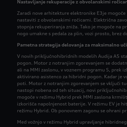
Nastavljanje rekuperacije z obvolanskimi ročica
Zaradi nove arhitekture elektronike E3je mogoče 
nastaviti z obvolanskimi ročicami. Električna zavo
stopnja rekuperiranja zniža. Tako je mogoče na pri
nogo umakne s pedala za plin, vozi prosto, brez d
Pametna strategija delovanja za maksimalno uč
V novih priključnohibridnih modelih Audija A5 sta 
pogon. Motor z notranjim zgorevanjem se dodatno 
ali na MMI zaslonu, v voznem programu S, prek izb
aktivirano asistenco za hibridni pogon. Kadar je v
poti. Motor z notranjim zgorevanjem se vključi tu
nastopi nobena od teh situacij, novi priključnohib
mogoče v režimu Hybrid prek MMI zaslona krmiliti 
izkorišča napolnjenost baterije. V režimu EV je 
režimu Hybrid. Ob ponovnem zagonu se ohrani pr
Med vožnjo v režimu Hybrid upravljanje hibridnega