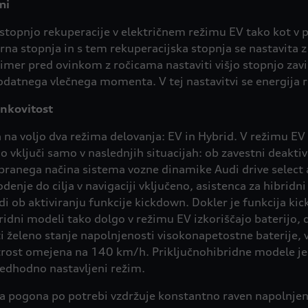
mi
stopnjo rekuperacije v električnem režimu EV tako kot v
rna stopnja in s tem rekuperacijska stopnja se nastavita z 
mer pred ovinkom z ročicama nastaviti višjo stopnjo zavira
odatnega vlečnega momenta. V tej nastavitvi se energija 
inkovitost
na voljo dva režima delovanja: EV in Hybrid. V režimu EV p
vključi samo v naslednjih situacijah: ob zavestni deakti
ranega načina sistema vozne dinamike Audi drive select ali
odenje do cilja v navigaciji vključeno, asistenca za hibrid
di ob aktiviranju funkcije kickdown. Dokler je funkcija ki
ridni modeli tako dolgo v režimu EV izkoriščajo baterijo, 
želeno stanje napolnjenosti visokonapetostne baterije, v 
hitrost omejena na 140 km/h. Priključnohibridne modele je
edhodno nastavljeni režim.
 pogona po potrebi vzdržuje konstantno raven napolnjenost