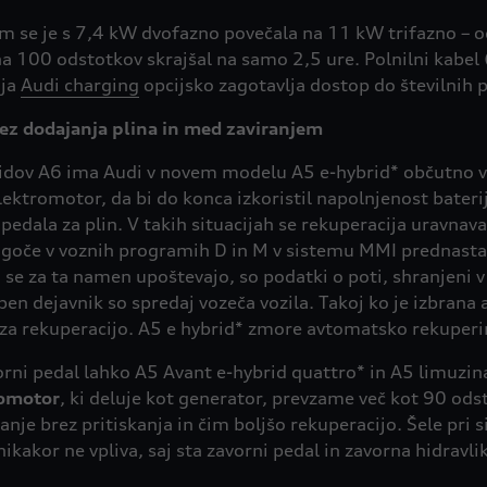
 se je s 7,4 kW dvofazno povečala na 11 kW trifazno – od
na 100 odstotkov skrajšal na samo 2,5 ure. Polnilni kabel 
nja
Audi charging
opcijsko zagotavlja dostop do številnih 
ez dodajanja plina in med zaviranjem
ibridov A6 ima Audi v novem modelu A5 e-hybrid* občutno v
ektromotor, da bi do konca izkoristil napolnjenost bater
pedala za plin. V takih situacijah se rekuperacija uravnav
goče v voznih programih D in M v sistemu MMI prednastav
e za ta namen upoštevajo, so podatki o poti, shranjeni v n
ben dejavnik so spredaj vozeča vozila. Takoj ko je izbrana
 za rekuperacijo. A5 e hybrid* zmore avtomatsko rekuperira
orni pedal lahko A5 Avant e-hybrid quattro* in A5 limuzi
romotor
, ki deluje kot generator, prevzame več kot 90
odst
anje brez pritiskanja in čim boljšo rekuperacijo. Šele pri 
ikakor ne vpliva, saj sta zavorni pedal in zavorna hidravli