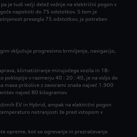
a je tudi večji delež vožnje na električni pogon v
goče napolniti do 75 odstotkov. S tem je
olnjenost presegla 75 odstotkov, je potreben
gim vključuje progresivno krmiljenje, navigacijo,
rava, klimatiziranje mirujočega vozila in 18-
ko poklopijo v razmerju 40 : 20 : 40, je na voljo do
ena masa prikolice z zavorami znaša največ 1.900
enitev največ 80 kilogramov.
ežimih EV in Hybrid, ampak na električni pogon
 temperaturo notranjosti že pred vstopom v
te opreme, kot so ogrevanje in prezračevanje