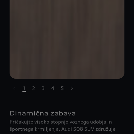
1
2
3
4
5
t-highlights.skipLinkText__
Dinamična zabava
Pričakujte visoko stopnjo voznega udobja in
športnega krmiljenja. Audi SQ8 SUV združuje