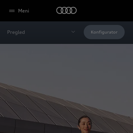
Meni
Pregled
Konfigurator