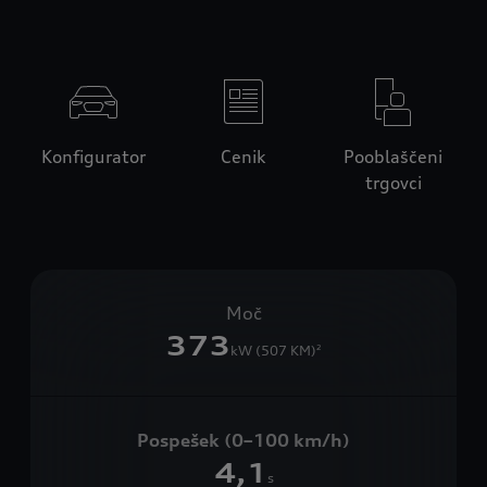
Konfigurator
Cenik
Pooblaščeni
trgovci
Moč
373
kW (507 KM)
2
Pospešek (0–100 km/h)
4,1
s