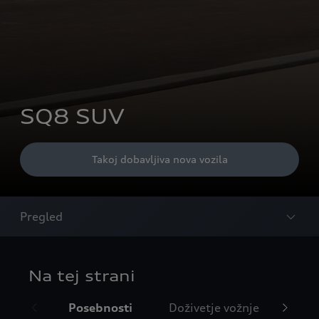
SQ8 SUV
Takoj dobavljiva nova vozila
Pregled
Na tej strani
Posebnosti
Doživetje vožnje
Des