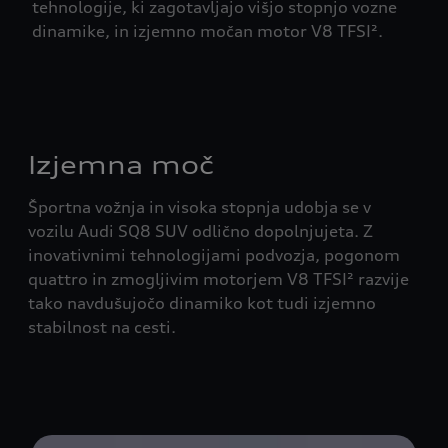
tehnologije, ki zagotavljajo višjo stopnjo vozne
dinamike, in izjemno močan motor V8 TFSI².
Izjemna moč
Športna vožnja in visoka stopnja udobja se v
vozilu Audi SQ8 SUV odlično dopolnjujeta. Z
inovativnimi tehnologijami podvozja, pogonom
quattro in zmogljivim motorjem V8 TFSI² razvije
tako navdušujočo dinamiko kot tudi izjemno
stabilnost na cesti.