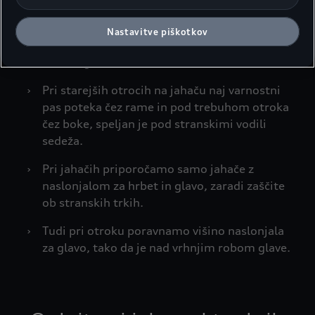
zategnimo. Med pasom in telesom mora biti
za manj kot dva prsta prostora.
Nastavitve piškotkov
›
Varnostni pas mora potekati čez ramena in
med nogami.
›
Pri starejših otrocih na jahaču naj varnostni
pas poteka čez rame in pod trebuhom otroka
čez boke, speljan je pod stranskimi vodili
sedeža.
›
Pri jahačih priporočamo samo jahače z
naslonjalom za hrbet in glavo, zaradi zaščite
ob stranskih trkih.
›
Tudi pri otroku poravnamo višino naslonjala
za glavo, tako da je nad vrhnjim robom glave.