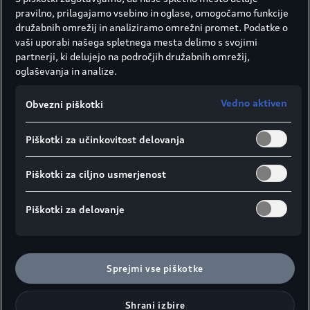
Najmlajši potniki doživljajo potovanje z
pravilno, prilagajamo vsebino in oglase, omogočamo funkcije
avtomobilom na različne načine. Nekateri otroci v
družabnih omrežij in analiziramo omrežni promet. Podatke o
vožnji preprosto uživajo, druge potovanje z
vaši uporabi našega spletnega mesta delimo s svojimi
avtomobilom pomirja, spet tretji pa lahko hitro
partnerji, ki delujejo na področjih družabnih omrežij,
oglaševanja in analize.
postanejo zelo nemirni. Pri potovanju z otrokom
je zato ključno upoštevati njihove potrebe in
Vedno aktiven
zagotoviti brezkompromisno varnost ne glede na
Obvezni piškotki
trajanje vožnje. Tako odrasli kot najmlajši potniki
na zadnjih sedežih morajo biti vedno pripeti z
Piškotki za učinkovitost delovanja
varnostnim pasom, zato zmeraj, preden se
odpravite na pot, preverite, ali je vaš otrok
Piškotki za ciljno usmerjenost
ustrezno pripet.
Piškotki za delovanje
Pri tem upoštevajte naslednje varnostne smernice
pripenjanja varnostnega pasu:
Sprejmi vse piškotke
›
Otrok mora biti v otroškem sedežu trdno
pripet z varnostnimi pasovi, zato jih dovolj
Shrani izbire