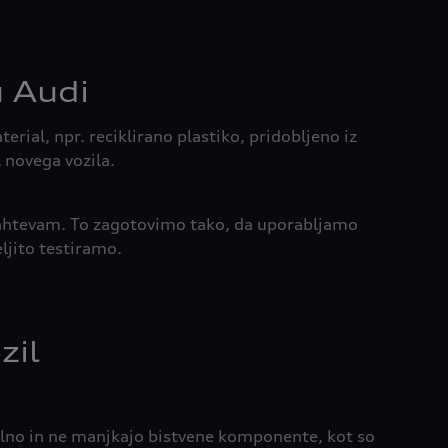
u Audi
erial, npr. reciklirano plastiko, pridobljeno iz
 novega vozila.
 zahtevam. To zagotovimo tako, da uporabljamo
ljito testiramo.
zil
opolno in ne manjkajo bistvene komponente, kot so