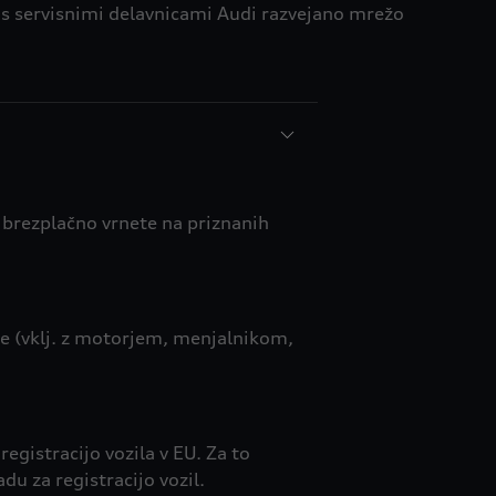
ma s servisnimi delavnicami Audi razvejano mrežo
o brezplačno vrnete na priznanih
te (vklj. z motorjem, menjalnikom,
egistracijo vozila v EU. Za to
du za registracijo vozil.