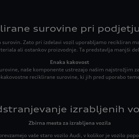
lirane surovine pri podjetj
urovin. Zato pri izdelavi vozil uporabljamo recikliran mat
riala ali ostankov proizvodnje. Ta predstavlja manjši del
ane surovine, naše komponente ustrezajo našim najstrožjim
okakovostne reciklirane surovine, ki jih pred uporabo teme
stranjevanje izrabljenih vo
Zbirna mesta za izrabljena vozila
 prevzamejo vaše staro vozilo Audi, v kolikor je vozilo p