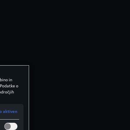
bino in
 Podatke o
odročjih
o aktiven