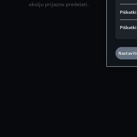
okolju prijazno predelati.
Piškotki
Piškotki
Nastavit