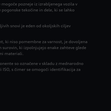
 mogoče pozneje iz izrabljenega vozila v
e pogonske tekočine in dele, ki se lahko
ivih snovi je eden od okoljskih ciljev
t, ki niso pomembne za varnost, je dovoljena
h surovin, ki izpolnjujejo enake zahteve glede
ni materiali.
onente so označene v skladu z mednarodno
i ISO, s čimer se omogoči identifikacija za