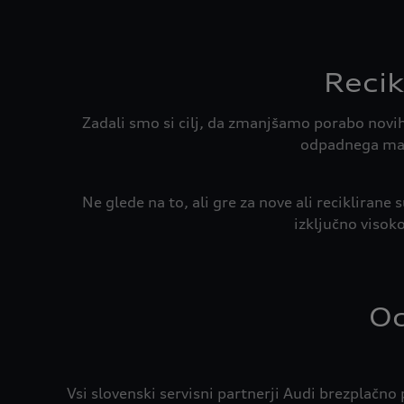
Recik
Zadali smo si cilj, da zmanjšamo porabo novih s
odpadnega mate
Ne glede na to, ali gre za nove ali reciklir
izključno visok
Od
Vsi slovenski servisni partnerji Audi brezplačno