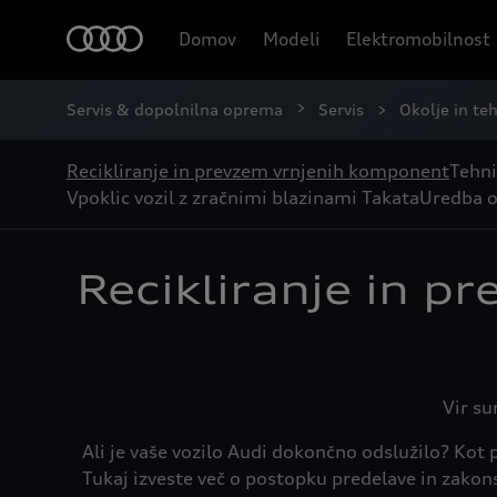
Domov
Modeli
Elektromobilnost
Servis & dopolnilna oprema
Servis
Okolje in te
Recikliranje in prevzem vrnjenih komponent
Tehni
Vpoklic vozil z zračnimi blazinami Takata
Uredba o
Recikliranje in p
Vir su
Ali je vaše vozilo Audi dokončno odslužilo? Kot
Tukaj izveste več o postopku predelave in zakons