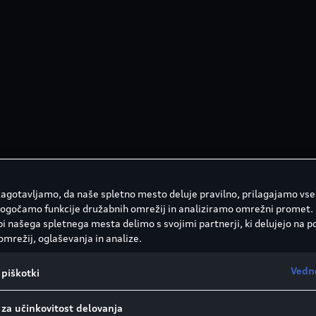
 zagotavljamo, da naše spletno mesto deluje pravilno, prilagajamo vse
ogočamo funkcije družabnih omrežij in analiziramo omrežni promet.
e sestavni del celotne
i našega spletnega mesta delimo s svojimi partnerji, ki delujejo na p
tovanje, proizvodnjo in
omrežij, oglaševanja in analize.
nitvi okolja, na primer
Vedn
piškotki
ega novega vozila Audi
koncu njegove uporabe
 za učinkovitost delovanja