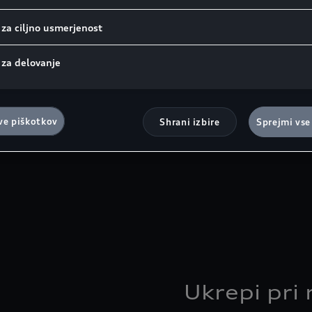
 za ciljno usmerjenost
 za delovanje
ve piškotkov
Shrani izbire
Sprejmi vse
Ukrepi pri 