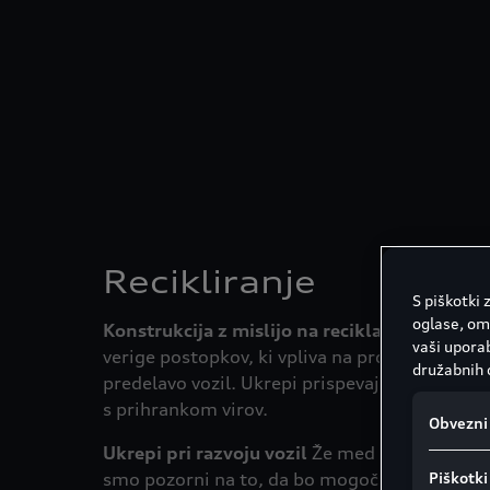
Recikliranje
S piškotki
oglase, om
Konstrukcija z mislijo na reciklažo
Trajnost j
vaši uporab
verige postopkov, ki vpliva na produktno načr
družabnih 
predelavo vozil. Ukrepi prispevajo k razbreme
s prihrankom virov.
Obvezni 
Ukrepi pri razvoju vozil
Že med razvojem vaš
smo pozorni na to, da bo mogoče vozilo po 
Piškotki