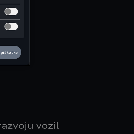
 piškotke
razvoju vozil