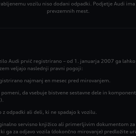
 izrabljenemu vozilu niso dodani odpadki. Podjetje Audi i
prevzemnih mest.
ozilo Audi prvič registrirano – od 1. januarja 2007 ga lahk
zem veljajo naslednji pravni pogoji:
registrirano najmanj en mesec pred mirovanjem.
to pomeni, da vsebuje bistvene sestavne dele in komponen
).
z odpadki ali deli, ki ne spadajo k vozilu.
ginalno servisno knjižico ali primerljivim dokumentom za r
ki ga za odjavo vozila (dokončno mirovanje) predložite ura