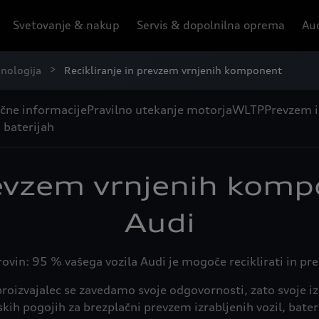
Svetovanje & nakup
Servis & dopolnilna oprema
Aud
hnologija
Recikliranje in prevzem vrnjenih komponent
čne informacije
Pravilno utekanje motorja
WLTP
Prevzem i
 baterijah
revzem vrnjenih komp
Audi
rovin: 95 % vašega vozila Audi je mogoče reciklirati in pre
 proizvajalec se zavedamo svoje odgovornosti, zato svoje 
kih pogojih za brezplačni prevzem izrabljenih vozil, bate