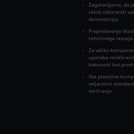
›
Zagotavljamo, da je
celoti odstraniti vs
demontirajo.
›
Preprečevanje škodlj
tehničnega razvoja.
›
Za veliko komponen
uporaba reciklirani
kakovosti kot prvot
›
Vse plastične komp
veljavnimi standard
sortiranje.